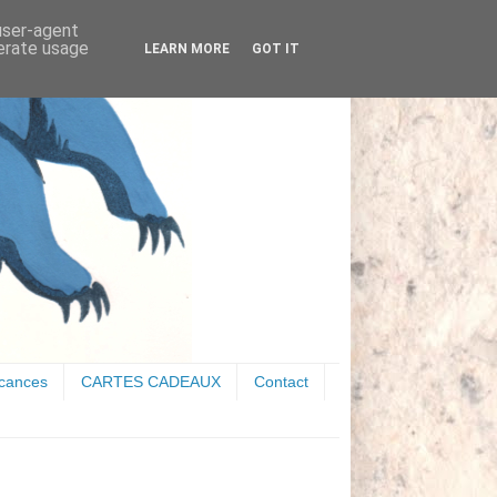
 user-agent
nerate usage
LEARN MORE
GOT IT
acances
CARTES CADEAUX
Contact