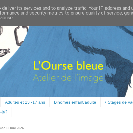
deliver its services and to analyze traffic. Your IP address and
formance and security metrics to ensure quality of service, ge
 abuse.
Adultes et 13 -17 ans
Binômes enfant/adulte
• Stages de v
-je?
medi 2 mai 2026