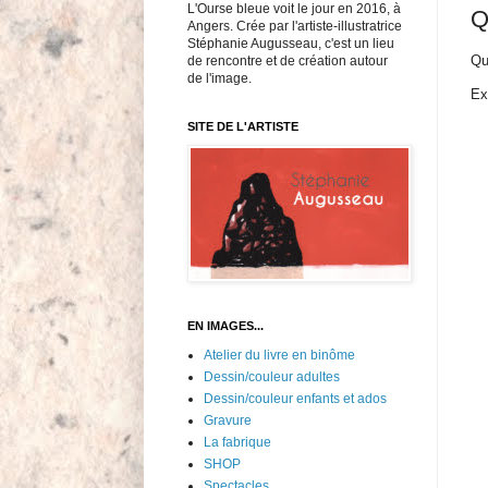
L'Ourse bleue voit le jour en 2016, à
Q
Angers. Crée par l'artiste-illustratrice
Stéphanie Augusseau, c'est un lieu
Qu
de rencontre et de création autour
de l'image.
Ex
SITE DE L'ARTISTE
EN IMAGES...
Atelier du livre en binôme
Dessin/couleur adultes
Dessin/couleur enfants et ados
Gravure
La fabrique
SHOP
Spectacles