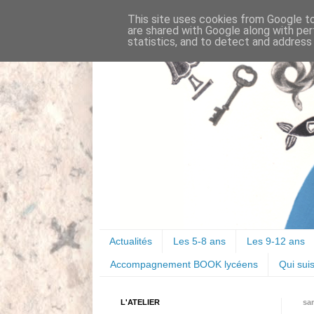
This site uses cookies from Google to 
are shared with Google along with per
statistics, and to detect and address
Actualités
Les 5-8 ans
Les 9-12 ans
Accompagnement BOOK lycéens
Qui suis
L'ATELIER
sa