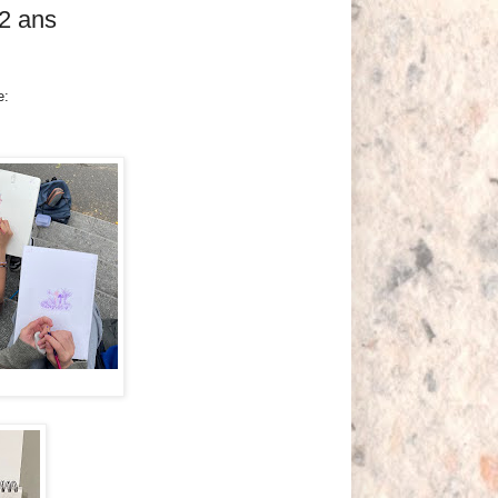
12 ans
ée: