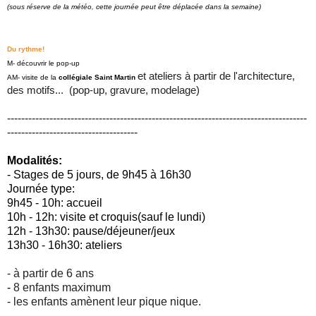
(sous réserve de la météo, cette journée peut être déplacée dans la semaine)
Du rythme!
M- découvrir le pop-up
et ateliers à partir de l'architecture,
AM- visite de la
collégiale Saint Martin
des motifs... (pop-up, gravure, modelage)
-------------------------------------------------------------------------------------
-------------------------------------
Modalités:
- Stages de 5 jours, de 9h45 à 16h30
Journée type:
9h45 - 10h: accueil
10h - 12h: visite et croquis(sauf le lundi)
12h - 13h30: pause/déjeuner/jeux
13h30 - 16h30: ateliers
- à partir de 6 ans
-
8 enfants maximum
- les enfants amènent leur pique nique.