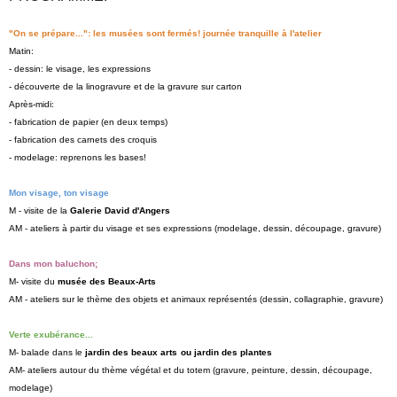
"On se prépare...": les musées sont fermés! journée tranquille à l'atelier
Matin:
- dessin: le visage, les expressions
- découverte de la linogravure et de la gravure sur carton
Après-midi:
- fabrication de papier (en deux temps)
- fabrication des carnets des croquis
- modelage: reprenons les bases!
Mon visage, ton visage
M - visite de la
Galerie David d'Angers
AM - ateliers à partir du visage et ses expressions (modelage, dessin, découpage, gravure)
Dans mon baluchon;
M- visite du
musée des Beaux-Arts
AM - ateliers sur le thème des objets et animaux représentés (dessin, collagraphie, gravure)
Verte exubérance...
M- balade dans le
jardin des beaux arts
ou jardin des plantes
AM- ateliers autour du thème végétal et du totem (gravure, peinture, dessin, découpage,
modelage)