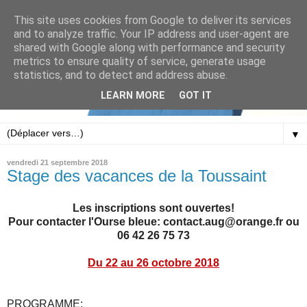
This site uses cookies from Google to deliver its services
and to analyze traffic. Your IP address and user-agent are
shared with Google along with performance and security
metrics to ensure quality of service, generate usage
statistics, and to detect and address abuse.
LEARN MORE
GOT IT
▼
vendredi 21 septembre 2018
Stage des vacances de la Toussaint
Les inscriptions sont ouvertes!
Pour contacter l'Ourse bleue: contact.aug@orange.fr ou
06 42 26 75 73
Du 22 au 26 octobre 2018
PROGRAMME: