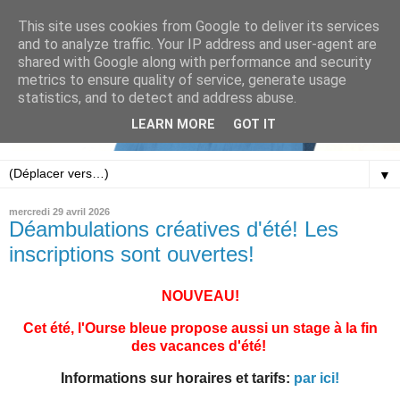
This site uses cookies from Google to deliver its services
and to analyze traffic. Your IP address and user-agent are
shared with Google along with performance and security
metrics to ensure quality of service, generate usage
statistics, and to detect and address abuse.
LEARN MORE
GOT IT
▼
mercredi 29 avril 2026
Déambulations créatives d'été! Les
inscriptions sont ouvertes!
NOUVEAU!
Cet été, l'Ourse bleue propose aussi un stage à la fin
des vacances d'été!
Informations sur horaires et tarifs:
par ici!