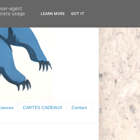
 user-agent
nerate usage
LEARN MORE
GOT IT
acances
CARTES CADEAUX
Contact