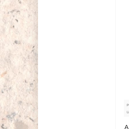
P
L
A