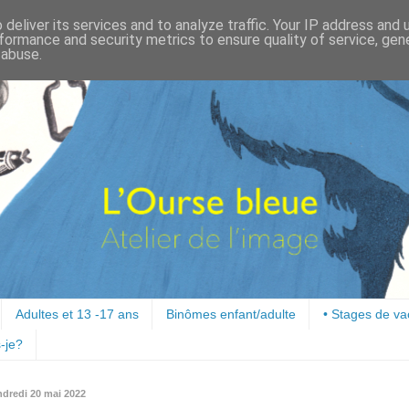
deliver its services and to analyze traffic. Your IP address and
formance and security metrics to ensure quality of service, ge
 abuse.
Adultes et 13 -17 ans
Binômes enfant/adulte
• Stages de v
-je?
ndredi 20 mai 2022