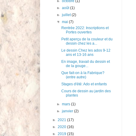
►
octobre
(1)
►
août
(1)
►
juillet
(2)
▼
mai
(7)
Rentrée 2022: Inscriptions et
Portes ouvertes
Petit aperçu de la couleur et du
dessin chez les a...
Le dessin Chez les ados 9-12
ans et 13-16 ans
En image, travail du dessin et
de la gouge...
Que fait-on à la Fabrique?
(entre autre)
Stages d'été: Ado et enfants
Cours de dessin au jardin des
plantes
►
mars
(1)
►
janvier
(2)
►
2021
(17)
►
2020
(16)
►
2019
(15)