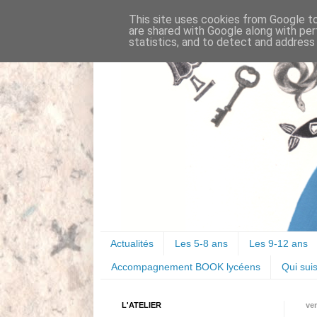
This site uses cookies from Google to 
are shared with Google along with per
statistics, and to detect and address
Actualités
Les 5-8 ans
Les 9-12 ans
Accompagnement BOOK lycéens
Qui suis
L'ATELIER
ve