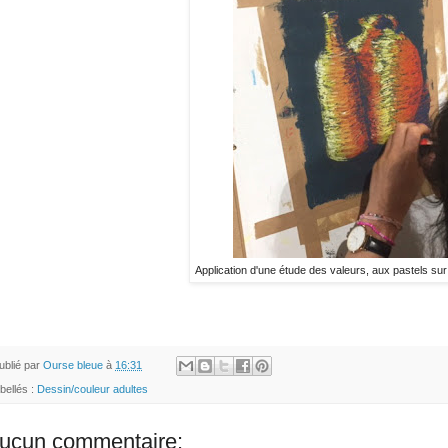
Application d'une étude des valeurs, aux pastels sur
ublié par
Ourse bleue
à
16:31
ibellés :
Dessin/couleur adultes
ucun commentaire: