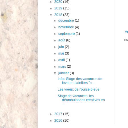
►
2020
(16)
►
2019
(15)
▼
2018
(23)
►
décembre
(1)
►
novembre
(4)
Ar
►
septembre
(1)
Ins
►
août
(6)
►
juin
(2)
►
mai
(3)
►
avril
(1)
►
mars
(2)
▼
janvier
(3)
Infos Stage des vacances de
février et ateliers "b...
Les voeux de l'ourse bleue
Stage de vacances; les
déambulations créatives en
...
►
2017
(15)
►
2016
(10)