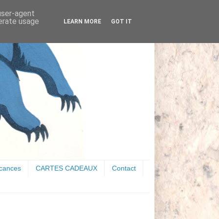
 user-agent
nerate usage
LEARN MORE
GOT IT
acances
CARTES CADEAUX
Contact