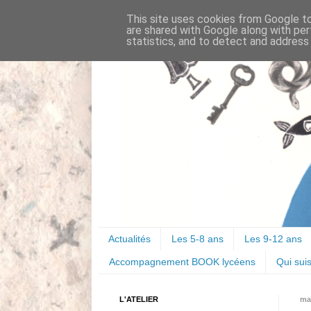
This site uses cookies from Google to 
are shared with Google along with per
statistics, and to detect and address
Actualités
Les 5-8 ans
Les 9-12 ans
Accompagnement BOOK lycéens
Qui suis
L'ATELIER
mar