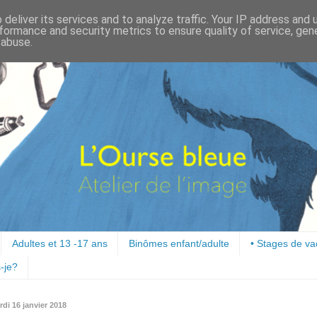
deliver its services and to analyze traffic. Your IP address and
formance and security metrics to ensure quality of service, ge
 abuse.
Adultes et 13 -17 ans
Binômes enfant/adulte
• Stages de v
-je?
di 16 janvier 2018