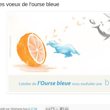
es voeux de l'ourse bleue
ublié par
Stéphanie Aug
à
17:34