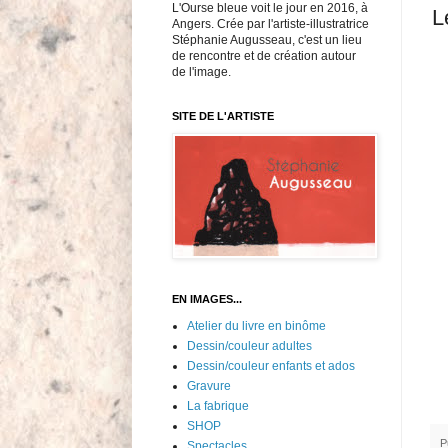
L'Ourse bleue voit le jour en 2016, à
L
Angers. Crée par l'artiste-illustratrice
Stéphanie Augusseau, c'est un lieu
de rencontre et de création autour
de l'image.
SITE DE L'ARTISTE
EN IMAGES...
Atelier du livre en binôme
Dessin/couleur adultes
Dessin/couleur enfants et ados
Gravure
La fabrique
SHOP
P
Spectacles