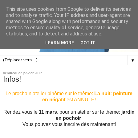
This site uses cookies from Google to deliver its services
and to analyze traffic. Your IP address and user-agent are
shared with Google along with performance and security
metrics to ensure quality of service, generate usage
statistics, and to detect and address abuse.
LEARN MORE
GOT IT
▼
vendredi 27 janvier 2017
Infos!
Le prochain atelier binôme sur le thème:
La nuit: peinture
en négatif
est ANNULÉ!
Rendez vous le
11 mars
, pour un atelier sur le thème:
jardin
en pochoir
Vous pouvez vous inscrire dès maintenant!