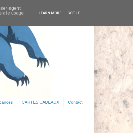
 user-agent
nerate usage
LEARN MORE
GOT IT
acances
CARTES CADEAUX
Contact