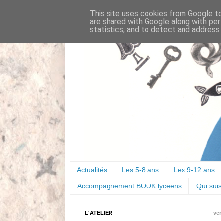
This site uses cookies from Google to 
are shared with Google along with per
statistics, and to detect and address
Actualités
Les 5-8 ans
Les 9-12 ans
Accompagnement BOOK lycéens
Qui suis
L'ATELIER
ve