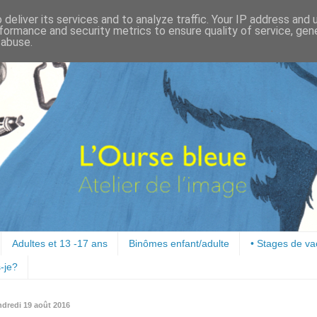
deliver its services and to analyze traffic. Your IP address and
formance and security metrics to ensure quality of service, ge
 abuse.
Adultes et 13 -17 ans
Binômes enfant/adulte
• Stages de v
-je?
ndredi 19 août 2016