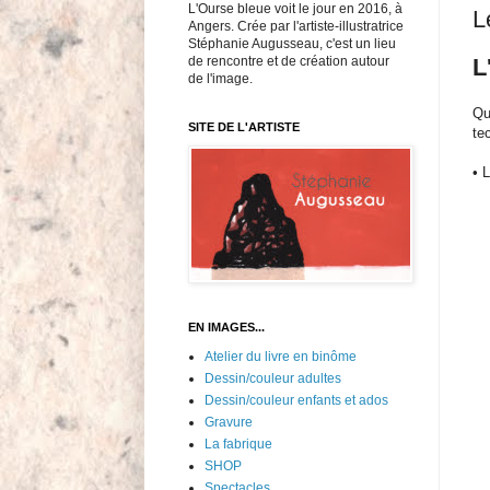
L'Ourse bleue voit le jour en 2016, à
L
Angers. Crée par l'artiste-illustratrice
Stéphanie Augusseau, c'est un lieu
de rencontre et de création autour
L
de l'image.
Qu
SITE DE L'ARTISTE
te
• 
l
l
EN IMAGES...
Atelier du livre en binôme
Dessin/couleur adultes
Dessin/couleur enfants et ados
Gravure
La fabrique
SHOP
Spectacles